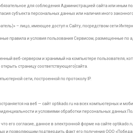
 обязательное для соблюдения Администрацией сайта или иным п
гласия субъекта персональных данных или наличия иного законног
ователь)» – лицо, имеющее доступ к Сайту, посредством сети Интер
ные правила и условия пользования Сервисом, размещенные по адр
ленный веб-сервером и хранимый на компьютере пользователя, ко
е открыть страницу соответствующего
сайта.
мпьютерной сети, построенной по протоколу IP.
страняется на веб — сайт optikado.ru на всех компьютерных и мо
нфиденциальности и условиями обработки персональных данных По
 что его согласие, данное в электронной форме на сайте optikado
ых и позволяющим подтвердить факт его получения ООО «Победа