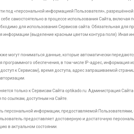
сти под «персональной информацией Пользователя», разрешённой 
себе самостоятельно в процессе использования Сайта, включая п
бходимо для использования Сервисов сайта.
Обязательная для п
я информации (выделение красным цветом контура поля).
Иная и
кже могут пониматься данные, которые автоматически передаются
 программного обеспечения, в том числе IP-адрес, информация из
доступ к Сервисам), время доступа, адрес запрашиваемой страни
авторизации.
яется только к Сервисам Сайта optikado
.ru
. Администрация Сайта 
 по ссылкам, доступным на Сайте.
ть персональной информации, предоставляемой Пользователями, и
Пользователь предоставляет достоверную и достаточную персона
цию в актуальном состоянии.