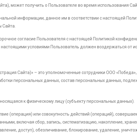
а), может получить о Пользователе во время использования Сайта
ональной информации, данное им в соответствии с настоящей Пол
ы Сайта.
ворочное согласие Пользователя с настоящей Политикой конфиден
 с настоящими условиями Пользователь должен воздержаться от и
нистрация Сайта)» – это уполномоченные сотрудники ООО «Победа»
аботки персональных данных, состав персональных данных, подле
носящаяся к физическому лицу (субъекту персональных данных).
твие (операция) или совокупность действий (операций), соверша
нными, включая сбор, запись, систематизацию, накопление, хране
авление, доступ), обезличивание, блокирование, удаление, уничт