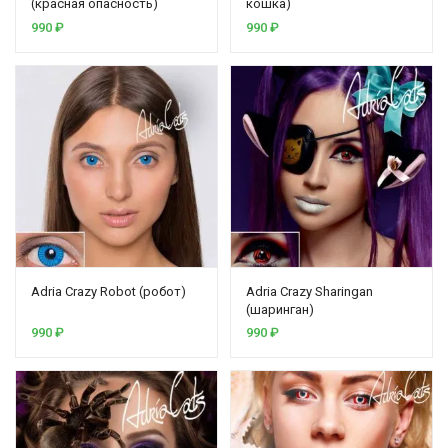
(красная опасность)
кошка)
990
₽
990
₽
Adria Crazy Robot (робот)
Adria Crazy Sharingan
(шаринган)
990
₽
990
₽