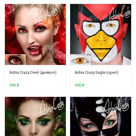
Adria Crazy Devil (дьявол)
Adria Crazy Eagle (орел)
990
₽
990
₽