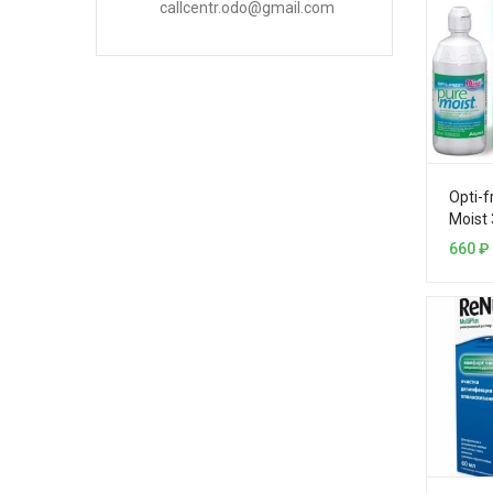
callcentr.odo@gmail.com
Opti-f
Moist
660
₽