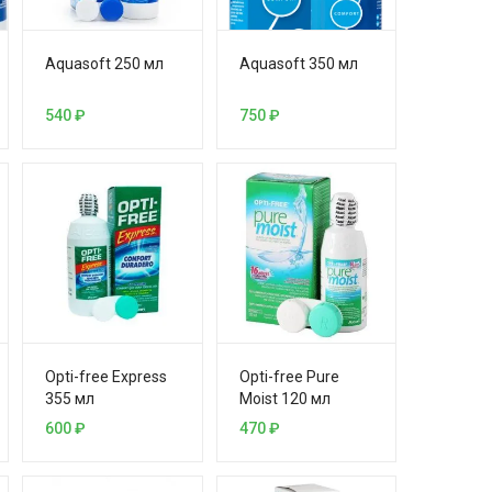
Aquasoft 250 мл
Aquasoft 350 мл
540
₽
750
₽
Opti-free Express
Opti-free Pure
355 мл
Moist 120 мл
600
₽
470
₽