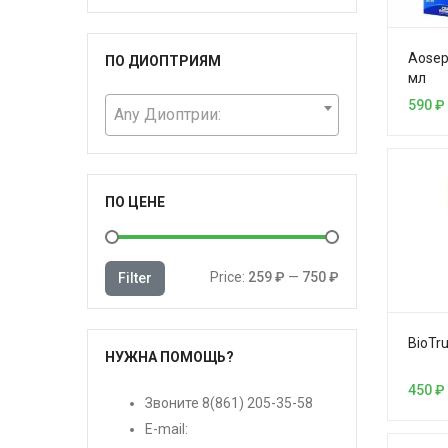
Aosep
ПО ДИОПТРИЯМ
мл
590
₽
Any Диоптрии:
ПО ЦЕНЕ
Price:
259 ₽
—
750 ₽
Filter
BioTr
НУЖНА ПОМОЩЬ?
450
₽
Звоните
8(861) 205-35-58
E-mail: