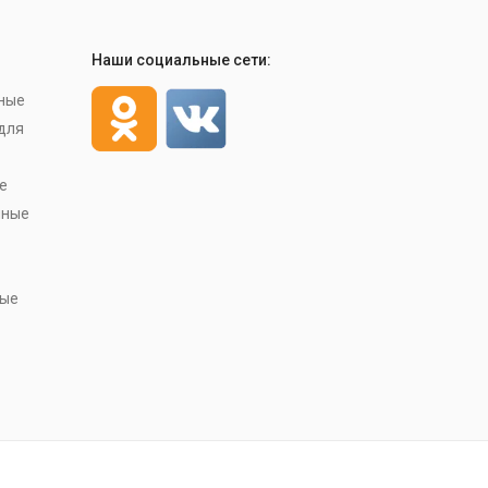
Наши социальные сети:
ные
для
е
чные
ные