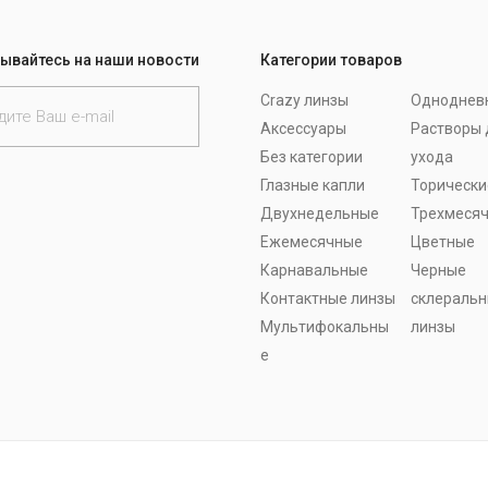
ывайтесь на наши новости
Категории товаров
Crazy линзы
Одноднев
Аксессуары
Растворы 
Без категории
ухода
Глазные капли
Торически
Двухнедельные
Трехмеся
Ежемесячные
Цветные
Карнавальные
Черные
Контактные линзы
склераль
Мультифокальны
линзы
е