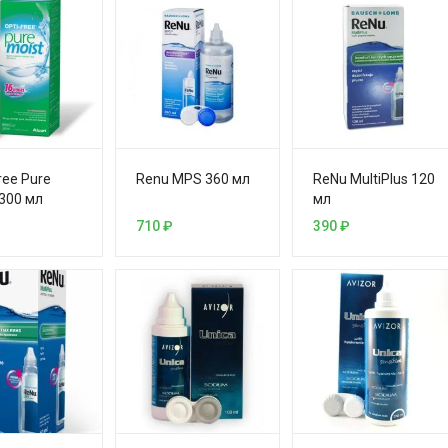
ree Pure
Renu MPS 360 мл
ReNu MultiPlus 120
 300 мл
мл
710
₽
390
₽