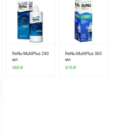
ReNu MultiPlus 240
ReNu MultiPlus 360
мл
мл
560
₽
610
₽