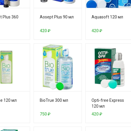
t Plus 360
Aosept Plus 90 мл
Aquasoft 120 мл
420
₽
420
₽
ue 120 мл
BioTrue 300 мл
Opti-free Express
120 мл
750
₽
420
₽