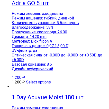
Adria GO 5 шт
Режим замены: ежедневно
Режим ношения: гибкий, дневной
Количество в упаковке: 5 блистеров
Влагосодержание: 58%
Пропускание кислорода: 26.00
Диаметр: 14.20 mm
Материал: Bioxifilcon A
Толщина в центре: 0,07 (-3,00 D)
UV-фильтр: да
Оптическая сила: от -0.00D до -9.00D; от +0.50D до
+6.00D
Базовая кривизна: 8.6
Дизайн: асферический
1 200
₽
1 200
₽
Select options
1 Day Acuvue Moist 180 шт
Режим замены: ежедневно