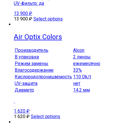
UV-фильтр: да
13 900
₽
13 900
₽
Select options
Air Optix Colors
Производитель
Alcon
В упаковке
2 линзы
Режим замены
ежемесячно
Влагосодержание
33%
Кислородопроницаемость
110 Dk/t
UV-защита
нет
Диаметр
14.2 мм
1 620
₽
1 620
₽
Select options