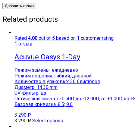
Related products
Rated
4.00
out of 5 based on
1
customer rating
1
отзыв
Acuvue Oasys 1-Day
Режим замены: ежедневно
Режим ношения: гибкий, дневной
Количество в упаковке: 30 блистеров
Диаметр: 14.30 mm
UV-фильтр: да
Оптическая сила: от -0.50D до -12.00D; от +1.00D до +
Базовая кривизна: 8.5; 9.0
3 290
₽
3 290
₽
Select options