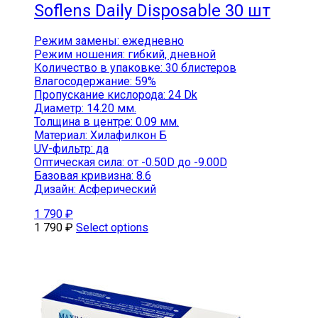
Soflens Daily Disposable 30 шт
Режим замены: ежедневно
Режим ношения: гибкий, дневной
Количество в упаковке: 30 блистеров
Влагосодержание: 59%
Пропускание кислорода: 24 Dk
Диаметр: 14.20 мм.
Толщина в центре: 0.09 мм.
Материал: Хилафилкон Б
UV-фильтр: да
Оптическая сила: от -0.50D до -9.00D
Базовая кривизна: 8.6
Дизайн: Асферический
1 790
₽
1 790
₽
Select options