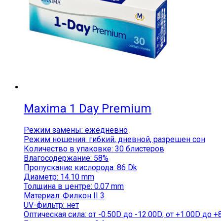
Maxima 1 Day Premium
Режим замены: ежедневно
Режим ношения: гибкий, дневной, разрешен сон
Количество в упаковке: 30 блистеров
Влагосодержание: 58%
Пропускание кислорода: 86 Dk
Диаметр: 14.10 mm
Толщина в центре: 0.07 mm
Материал: Филкон II 3
UV-фильтр: нет
Оптическая сила: от -0.50D до -12.00D; от +1.00D до +