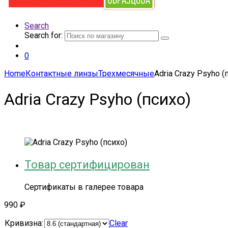
Search
Search for:
0
Home
Контактные линзы
Трехмесячные
Adria Crazy Psyho (
Adria Crazy Psyho (психо)
Товар сертифицирован
Сертификаты в галерее товара
990
₽
Кривизна:
Clear