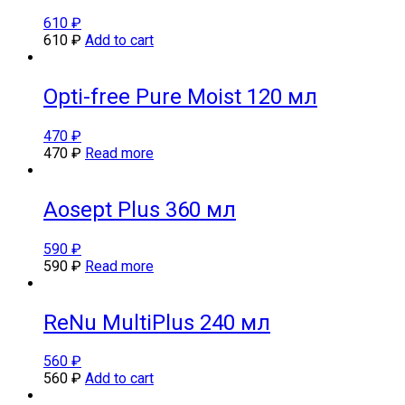
610
₽
610
₽
Add to cart
Opti-free Pure Moist 120 мл
470
₽
470
₽
Read more
Aosept Plus 360 мл
590
₽
590
₽
Read more
ReNu MultiPlus 240 мл
560
₽
560
₽
Add to cart