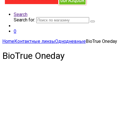
Search
Search for:
0
Home
Контактные линзы
Однодневные
BioTrue Oneday
BioTrue Oneday