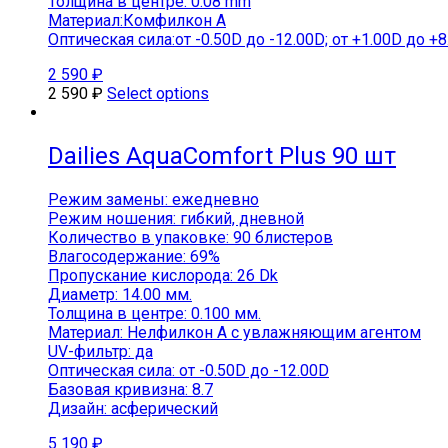
Толщина в центре: 0.08 mm
Материал:Комфилкон A
Оптическая сила:от -0.50D до -12.00D; от +1.00D до +
2 590
₽
2 590
₽
Select options
Dailies AquaComfort Plus 90 шт
Режим замены: ежедневно
Режим ношения: гибкий, дневной
Количество в упаковке: 90 блистеров
Влагосодержание: 69%
Пропускание кислорода: 26 Dk
Диаметр: 14.00 мм.
Толщина в центре: 0.100 мм.
Материал: Нелфилкон А с увлажняющим агентом
UV-фильтр: да
Оптическая сила: от -0.50D до -12.00D
Базовая кривизна: 8.7
Дизайн: асферический
5 190
₽