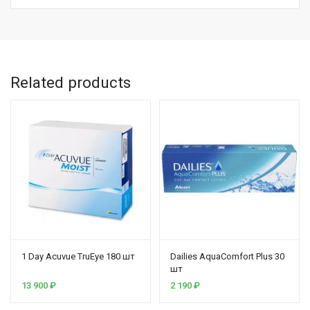
Related products
1 Day Acuvue TruEye 180 шт
Dailies AquaComfort Plus 30
шт
13 900
₽
2 190
₽