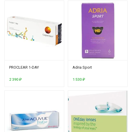
PROCLEAR 1-DAY
Аdria Sport
2 390
₽
1 530
₽