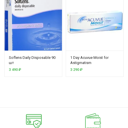
Soflens Daily Disposable 90
1 Day Acuvue Moist for
шт
Astigmatism
3 490
₽
3 290
₽