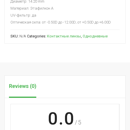
Диаметр: 14.20 mm
Материал: Этафилкон А
UV-фильтр: да
Оптическая сила: от -0.50D до -12.00D; от +0.50D до +6.00D
SKU:
N/A
Categories:
Контактные линзы
,
Однодневные
Reviews (0)
0.0
/5