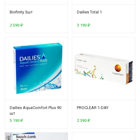
Biofinity 3шт
Dailies Total 1
2 590
₽
3 190
₽
Dailies AquaComfort Plus 90
PROCLEAR 1-DAY
шт
5 190
₽
2 390
₽