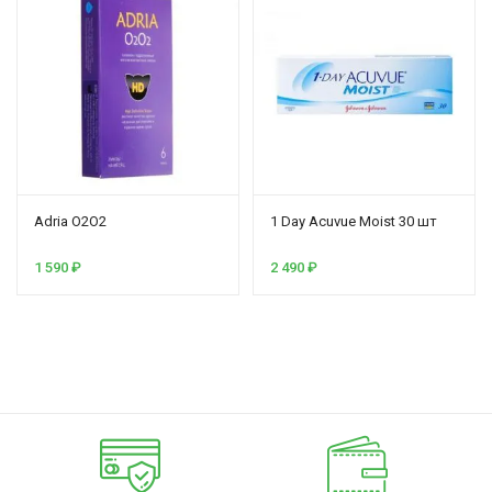
Adria O2O2
1 Day Acuvue Moist 30 шт
1 590
₽
2 490
₽