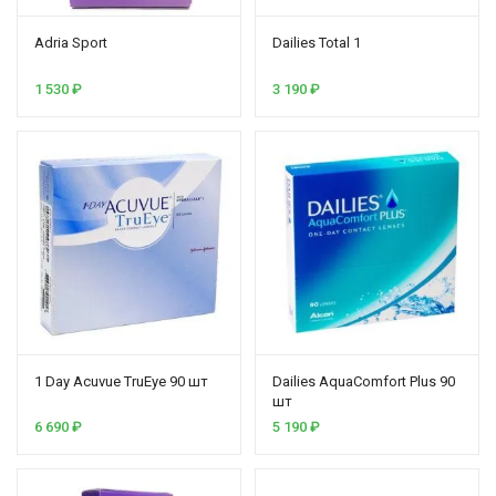
Аdria Sport
Dailies Total 1
1 530
₽
3 190
₽
1 Day Acuvue TruEye 90 шт
Dailies AquaComfort Plus 90
шт
6 690
₽
5 190
₽