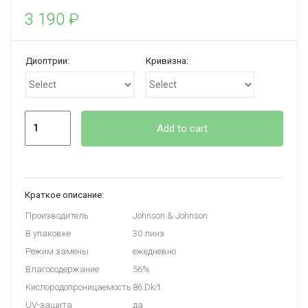
3 190
₽
Диоптрии:
Кривизна:
Quantity
Add to cart
Краткое описание:
Производитель
Johnson & Johnson
В упаковке
30 линз
Режим замены
ежедневно
Влагосодержание
56%
Кислородопроницаемость
86 Dk/t
UV-защита
да