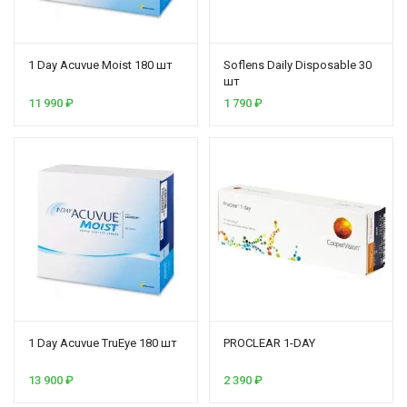
1 Day Acuvue Moist 180 шт
Soflens Daily Disposable 30
шт
11 990
₽
1 790
₽
1 Day Acuvue TruEye 180 шт
PROCLEAR 1-DAY
13 900
₽
2 390
₽