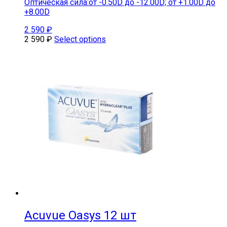
Оптическая сила:от -0.50D до -12.00D; от +1.00D до
+8.00D
2 590
₽
2 590
₽
Select options
Acuvue Oasys 12 шт