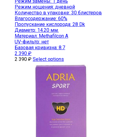
Режим замены: 1 день
Режим ношения: дневной
Количество в упаковке: 30 блистеров
Влагосодержание: 60%
Пропускание кислорода: 28 Dk
Диаметр: 14.20 мм.
Материал: Methafilcon A
UV-фильтр: нет
Базовая кривизна: 8.7
2 390
₽
2 390
₽
Select options