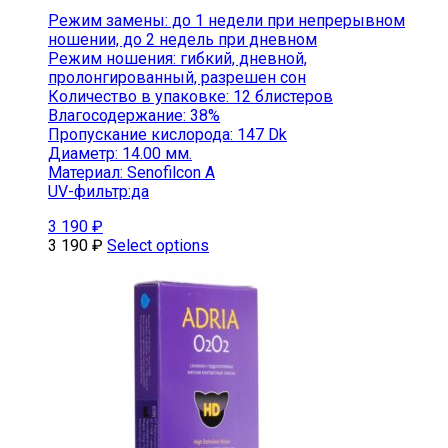
Режим замены: до 1 недели при непрерывном
ношении, до 2 недель при дневном
Режим ношения: гибкий, дневной,
пролонгированный, разрешен сон
Количество в упаковке: 12 блистеров
Влагосодержание: 38%
Пропускание кислорода: 147 Dk
Диаметр: 14.00 мм.
Материал: Senofilcon A
UV-фильтр:да
3 190
₽
3 190
₽
Select options