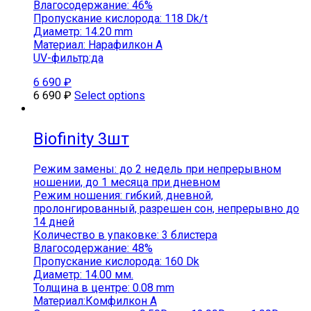
Влагосодержание: 46%
Пропускание кислорода: 118 Dk/t
Диаметр: 14.20 mm
Материал: Нарафилкон А
UV-фильтр:да
6 690
₽
6 690
₽
Select options
Biofinity 3шт
Режим замены: до 2 недель при непрерывном
ношении, до 1 месяца при дневном
Режим ношения: гибкий, дневной,
пролонгированный, разрешен сон, непрерывно до
14 дней
Количество в упаковке: 3 блистера
Влагосодержание: 48%
Пропускание кислорода: 160 Dk
Диаметр: 14.00 мм.
Толщина в центре: 0.08 mm
Материал:Комфилкон A