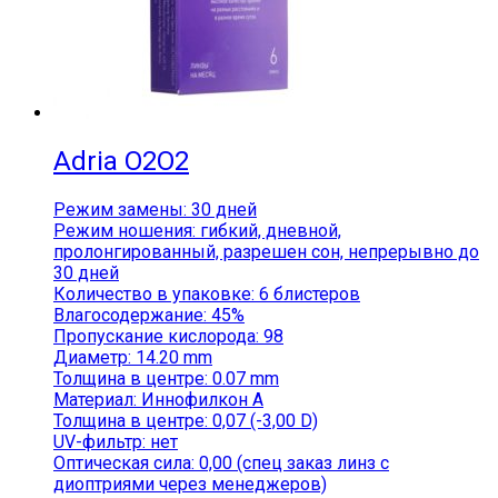
Adria O2O2
Режим замены: 30 дней
Режим ношения: гибкий, дневной,
пролонгированный, разрешен сон, непрерывно до
30 дней
Количество в упаковке: 6 блистеров
Влагосодержание: 45%
Пропускание кислорода: 98
Диаметр: 14.20 mm
Толщина в центре: 0.07 mm
Материал: Иннофилкон А
Толщина в центре: 0,07 (-3,00 D)
UV-фильтр: нет
Оптическая сила: 0,00 (спец заказ линз с
диоптриями через менеджеров)