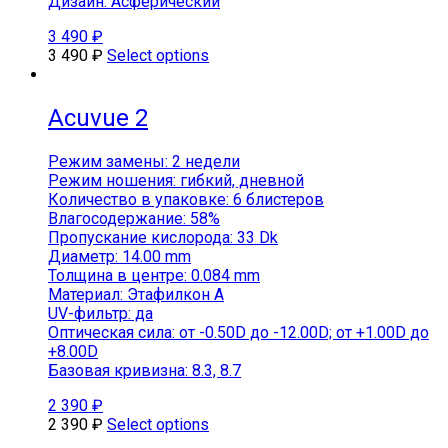
Дизайн: Асферический
3 490
₽
3 490
₽
Select options
Acuvue 2
Режим замены: 2 недели
Режим ношения: гибкий, дневной
Количество в упаковке: 6 блистеров
Влагосодержание: 58%
Пропускание кислорода: 33 Dk
Диаметр: 14.00 mm
Толщина в центре: 0.084 mm
Материал: Этафилкон А
UV-фильтр: да
Оптическая сила: от -0.50D до -12.00D; от +1.00D до
+8.00D
Базовая кривизна: 8.3, 8.7
2 390
₽
2 390
₽
Select options