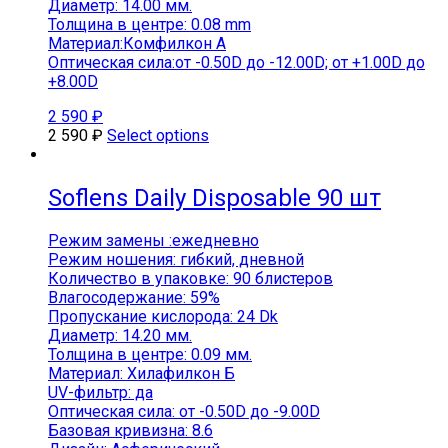
Диаметр: 14.00 мм.
Толщина в центре: 0.08 mm
Материал:Комфилкон A
Оптическая сила:от -0.50D до -12.00D; от +1.00D до
+8.00D
2 590
₽
2 590
₽
Select options
Soflens Daily Disposable 90 шт
Режим замены :ежедневно
Режим ношения: гибкий, дневной
Количество в упаковке: 90 блистеров
Влагосодержание: 59%
Пропускание кислорода: 24 Dk
Диаметр: 14.20 мм.
Толщина в центре: 0.09 мм.
Материал: Хилафилкон Б
UV-фильтр: да
Оптическая сила: от -0.50D до -9.00D
Базовая кривизна: 8.6