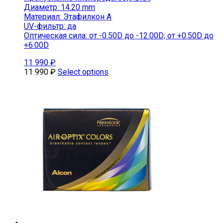
Диаметр: 14.20 mm
Материал: Этафилкон А
UV-фильтр: да
Оптическая сила: от -0.50D до -12.00D; от +0.50D до
+6.00D
11 990
₽
11 990
₽
Select options