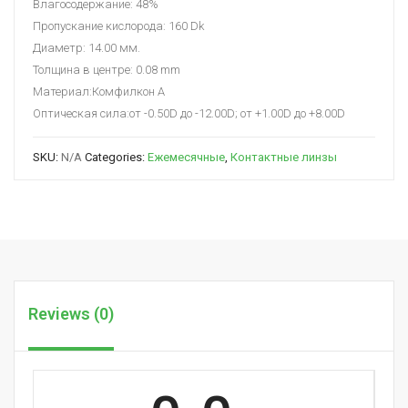
Влагосодержание: 48%
Пропускание кислорода: 160 Dk
Диаметр: 14.00 мм.
Толщина в центре: 0.08 mm
Материал:Комфилкон A
Оптическая сила:от -0.50D до -12.00D; от +1.00D до +8.00D
SKU:
N/A
Categories:
Ежемесячные
,
Контактные линзы
Reviews (0)