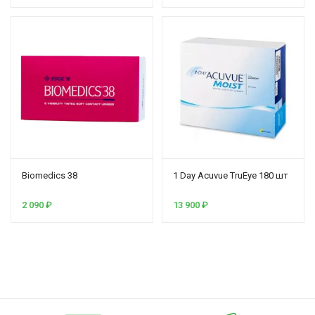
Biomedics 38
1 Day Acuvue TruEye 180 шт
2 090
₽
13 900
₽