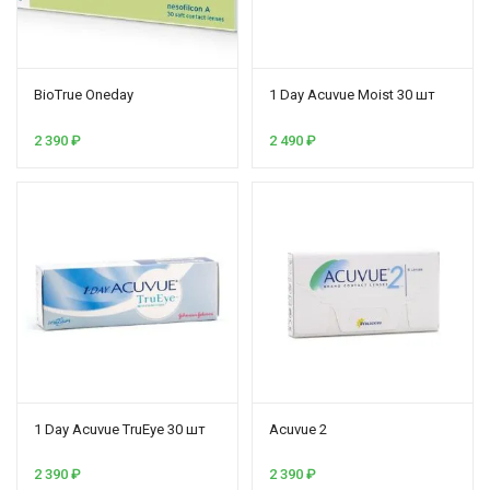
BioTrue Oneday
1 Day Acuvue Moist 30 шт
2 390
₽
2 490
₽
1 Day Acuvue TruEye 30 шт
Acuvue 2
2 390
₽
2 390
₽