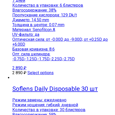
7 дней
Количество в упаковке: 6 блистеров
Влагосодержание: 38%
Пропускание кислорода: 129 Dk/t
Диаметр: 14.50 mm
Толщина в центре: 0.07 mm
Материал: Senofilcon A
UV-фильтр: да
Оптическая сила: от -0.00D до -9.00D; от +0.25D до
+6.00D
Базовая кривизна: 8.6
Опт. сила цилиндра:
-0.75D,-1.25D,-1.75D,-2.25D,-2.75D
2 890
₽
2 890
₽
Select options
Soflens Daily Disposable 30 шт
Режим замены: ежедневно
Режим ношения: гибкий, дневной
Количество в упаковке: 30 блистеров
Влагосодержание: 59%